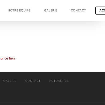
NOTRE ÉQUIPE
GALERIE
CONTACT
AC
ur ce lien
.
GALERIE
CONTACT
ACTUALITÉS